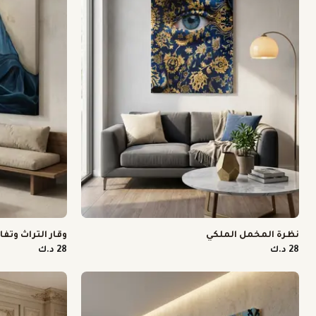
نظرة المخمل الملكي
وقار التراث وتف
28 د.ك
28 د.ك