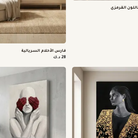
اللون القرمزي
فارس الأحلام السريالية
28 د.ك