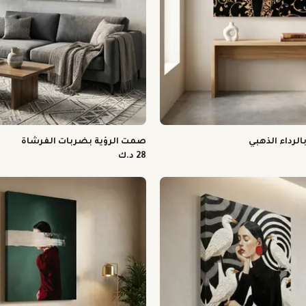
لرداء الذهبي
صمت الرؤية بضربات الفرشاة
28 د.ك