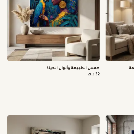
مة
همس الطبيعة وألوان الحياة
32 د.ك