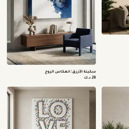
سكينة الأزرق: انعكاس الروح
28 د.ك