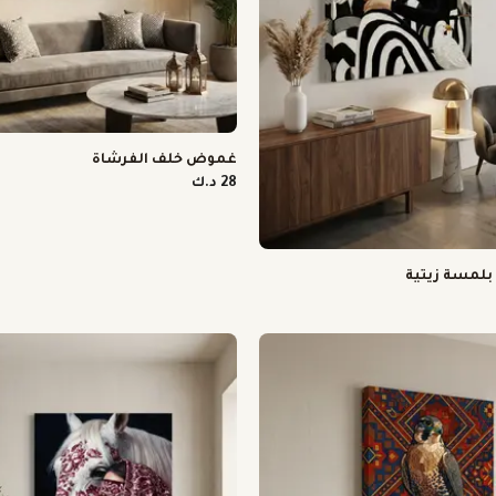
غموض خلف الفرشاة
28 د.ك
 بلمسة زيتية