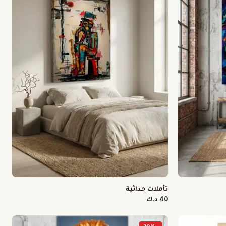
تأملات حداثية
40 د.ك