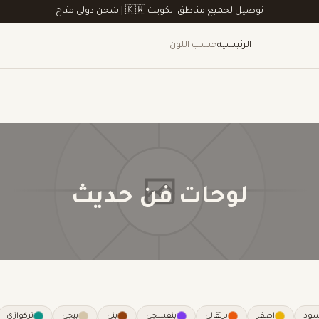
توصيل لجميع مناطق الكويت 🇰🇼 | شحن دولي متاح
 ارتب
فن حديث
حيوانات
الخيل
فن تجريدي
تاريخية و تراثية
ركن قهوه
وسائل نقل
طبيع
لوحات
فن حديث
سود
اصفر
برتقالي
بنفسجي
بني
بيجي
تركوازي