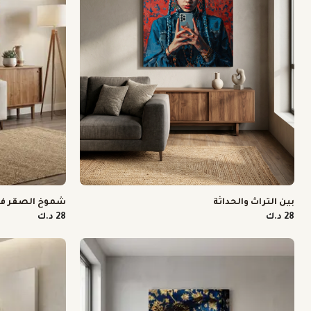
بين التراث والحداثة
شموخ الصقر في
28 د.ك
28 د.ك