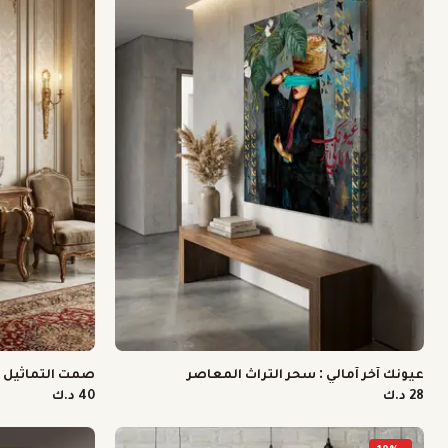
عيونك آخر آمالي : سحر التراث المعاصر
صمت التماثيل 
28 د.ك
40 د.ك