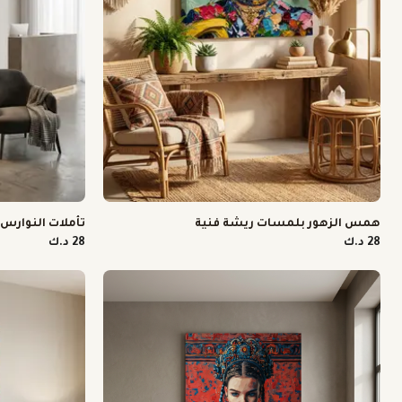
همس الزهور بلمسات ريشة فنية
تأملات النوارس
28 د.ك
28 د.ك