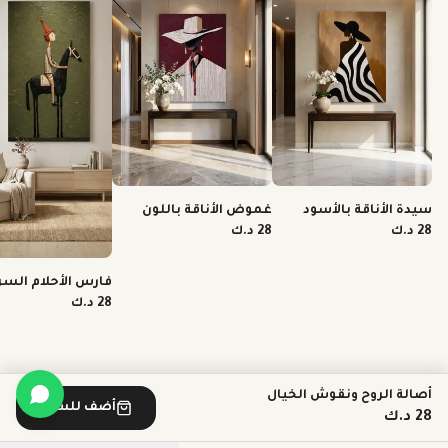
سيدة الأناقة بالأسود
غموض الأناقة باللون
والأبيض
القرمزي
28 د.ك
28 د.ك
فارس الأحلام السر
28 د.ك
أصالة الروح ونقوش الخيال
أضف للسلة
28 د.ك