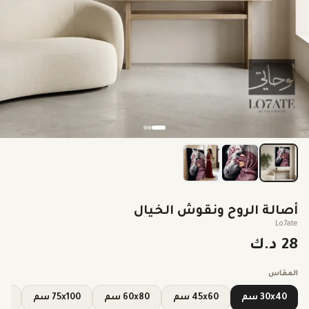
أصالة الروح ونقوش الخيال
Lo7ate
28 د.ك
المقاس
30x40 سم
45x60 سم
60x80 سم
75x100 سم
0x120