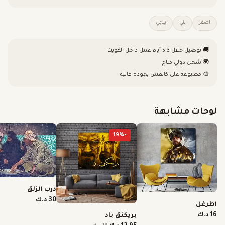
اصفر
بني
بيجي
🚚 توصيل خلال 3-5 أيام عمل داخل الكويت
🌍 شحن دولي متاح
🎨 مطبوعة على كانفس بجودة عالية
لوحات مشابهة
19
%
-
درب الزلق
30 د.ك
اطرغل
بريكنق باد
16 د.ك