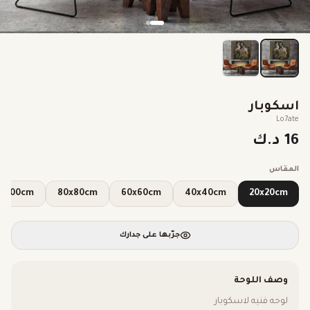
اسكوبار
Lo7ate
16 د.ك
المقاس
100x100cm
80x80cm
60x60cm
40x40cm
20x20cm
جرّبها على جدارك
وصف اللوحة
لوحه فنيه لاسكوبار