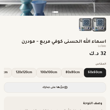
اسماء الله الحسنى كوفي مربع - مودرن
Lo7ate
32 د.ك
المقاس
x140cm
120x120cm
100x100cm
80x80cm
60x60cm
جرّبها على جدارك
وصف اللوحة