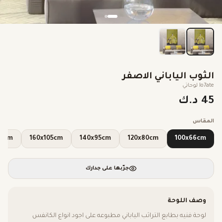
الثوب الياباني الاصفر
lo7ate لوحاتي
45 د.ك
المقاس
x120cm
160x105cm
140x95cm
120x80cm
100x66cm
جرّبها على جدارك
وصف اللوحة
لوحة فنيه بطابع التراثب الياباني مطبوعه على اجود انواع الكانفس