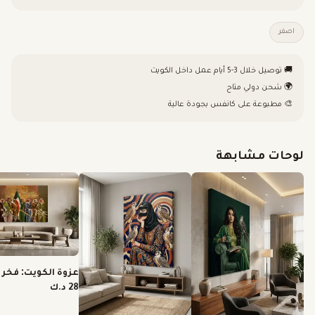
اصفر
🚚 توصيل خلال 3-5 أيام عمل داخل الكويت
🌍 شحن دولي متاح
🎨 مطبوعة على كانفس بجودة عالية
لوحات مشابهة
عزوة الكويت: فخر ا
28 د.ك