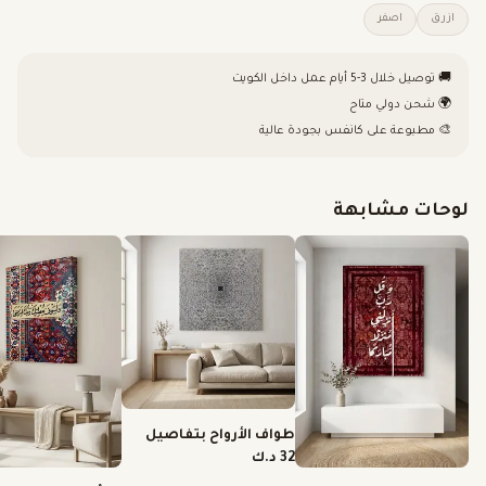
ازرق
اصفر
🚚 توصيل خلال 3-5 أيام عمل داخل الكويت
🌍 شحن دولي متاح
🎨 مطبوعة على كانفس بجودة عالية
لوحات مشابهة
طواف الأرواح بتفاصيل
دقيقة
32 د.ك