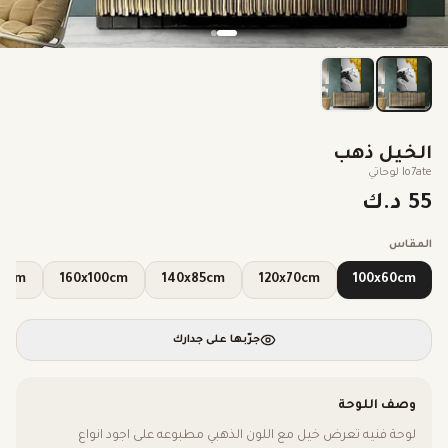
الخيل ذهب
lo7ate لوحاتي
55 د.ك
المقاس
x110cm
160x100cm
140x85cm
120x70cm
100x60cm
جرّبها على جدارك
وصف اللوحة
لوحة فنيه تعرض خيل مع اللون الذهبي مطبوعه على اجود انواع