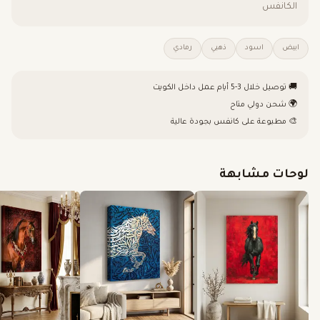
الكانفس
ابيض
اسود
ذهبي
رمادي
🚚 توصيل خلال 3-5 أيام عمل داخل الكويت
🌍 شحن دولي متاح
🎨 مطبوعة على كانفس بجودة عالية
لوحات مشابهة