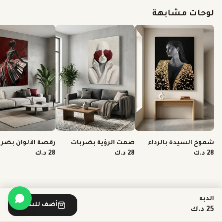
لوحات مشابهة
شموخ السيدة بالرداء
صمت الرؤية بضربات
رقصة الألوان بضر
الذهبي
الفرشاة
الفرشاة
28 د.ك
28 د.ك
28 د.ك
الدبه
أضف للسلة
25 د.ك