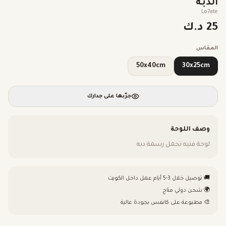
الدبه
Lo7ate
25 د.ك
المقاس
50x40cm
30x25cm
جرّبها على جدارك
وصف اللوحة
لوحة فنيه تحمل رسمة دبه
🚚 توصيل خلال 3-5 أيام عمل داخل الكويت
🌍 شحن دولي متاح
🎨 مطبوعة على كانفس بجودة عالية