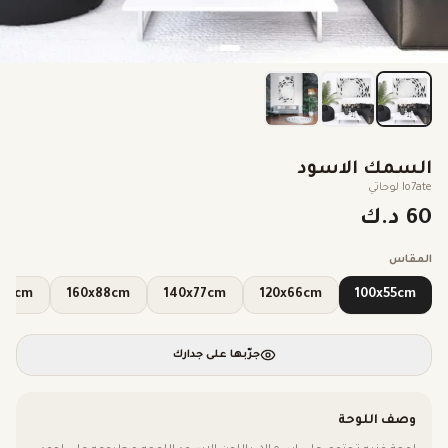
السمك الاسود
lo7ate لوحاتي
60 د.ك
المقاس
0x100cm
160x88cm
140x77cm
120x66cm
100x55cm
جرّبها على جدارك
وصف اللوحة