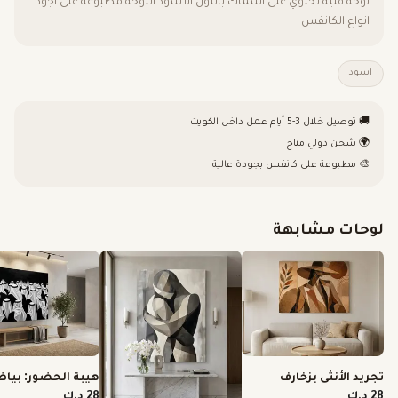
لوحة فنيه تحتوي على اسماك باللون الاسود اللوحه مطبوعه على اجود
انواع الكانفس
اسود
🚚 توصيل خلال 3-5 أيام عمل داخل الكويت
🌍 شحن دولي متاح
🎨 مطبوعة على كانفس بجودة عالية
لوحات مشابهة
تجريد الأنثى بزخارف
هيبة الحضور: بيا
خشبية دافئة
الغترة الأصيلة
28 د.ك
28 د.ك