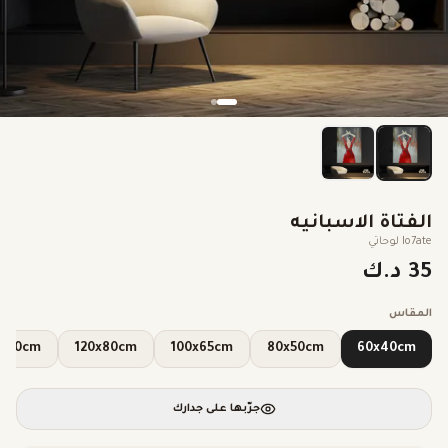
الفتاة الاسبانيه
lo7ate لوحاتي
35 د.ك
المقاس
140x90cm
120x80cm
100x65cm
80x50cm
60x40cm
جرّبها على جدارك