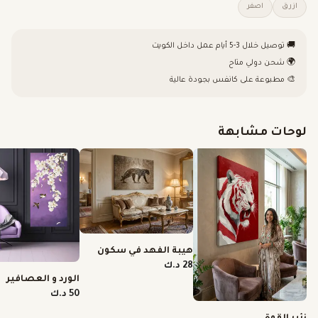
ازرق
اصفر
🚚 توصيل خلال 3-5 أيام عمل داخل الكويت
🌍 شحن دولي متاح
🎨 مطبوعة على كانفس بجودة عالية
لوحات مشابهة
هيبة الفهد في سكون
الصحراء
28 د.ك
الورد و العصافير
50 د.ك
زئير القوة