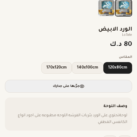
الورد الابيض
Lo7ate
80 د.ك
المقاس
170x120cm
140x100cm
120x80cm
جرّبها على جدارك
وصف اللوحة
لوحةتحتوي على الورد بئربات الفرشه اللوحه مطبوعه على اجود انواع
الكانفس المطفي