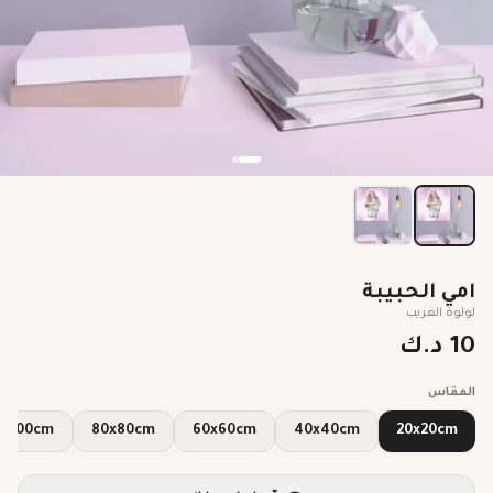
امي الحبيبة
لولوة الغريب
10 د.ك
المقاس
100x100cm
80x80cm
60x60cm
40x40cm
20x20cm