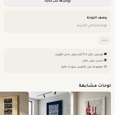
جرّبها على جدارك
وصف اللوحة
لوحة فنية امي الحبيبه
وردي
🚚 توصيل خلال 3-5 أيام عمل داخل الكويت
🌍 شحن دولي متاح
🎨 مطبوعة على كانفس بجودة عالية
لوحات مشابهة