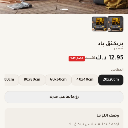
بريكنق باد
Lo7ate
12.95 د.ك
16 د.ك
خصم
19
%
المقاس
100x100cm
80x80cm
60x60cm
40x40cm
20x20cm
جرّبها على جدارك
وصف اللوحة
لوحه فنيه للمسلسل بريكنق باد