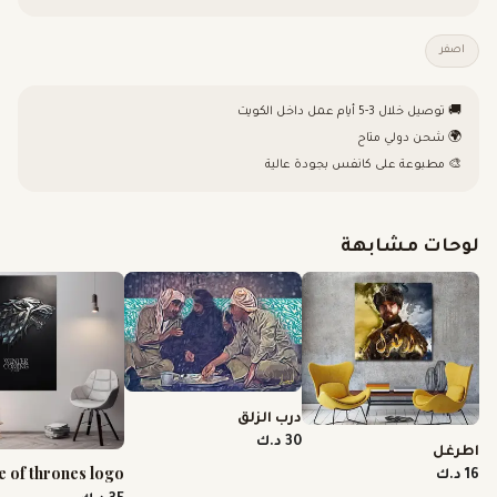
اصفر
🚚 توصيل خلال 3-5 أيام عمل داخل الكويت
🌍 شحن دولي متاح
🎨 مطبوعة على كانفس بجودة عالية
لوحات مشابهة
درب الزلق
30 د.ك
اطرغل
 of thrones logo
16 د.ك