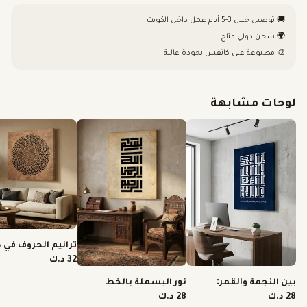
🚚 توصيل خلال 3-5 أيام عمل داخل الكويت
🌍 شحن دولي متاح
🎨 مطبوعة على كانفس بجودة عالية
لوحات مشابهة
ترانيم الحروف في 
الضياء
32 د.ك
نور البسملة بالخط
بين النجمة والقمر:
الكوفي المربع
تجليات كوفية
28 د.ك
28 د.ك