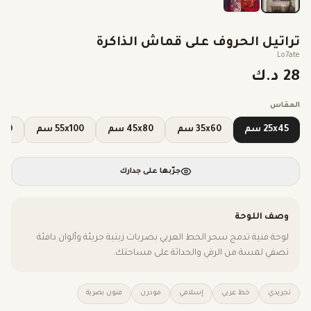
تراتيل الحروف على قماش الذاكرة
Lo7ate
28 د.ك
المقاس
25x45 سم
35x60 سم
45x80 سم
55x100 سم
70x120
جرّبها على جدارك
وصف اللوحة
لوحة فنية تدمج سحر الخط العربي بضربات زيتية جريئة وألوان دافئة
تضفي لمسة من الرقي والحداثة على مساحتك.
تجريدي
خط عربي
إسلامي
مودرن
فنون بصرية