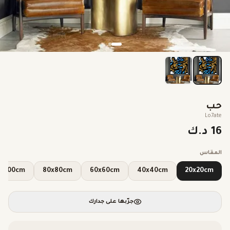
حب
Lo7ate
16 د.ك
المقاس
100x100cm
80x80cm
60x60cm
40x40cm
20x20cm
جرّبها على جدارك