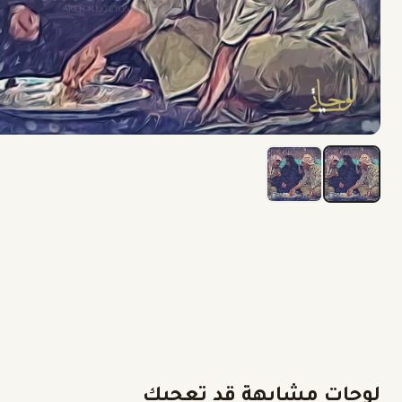
لوحات مشابهة قد تعجبك