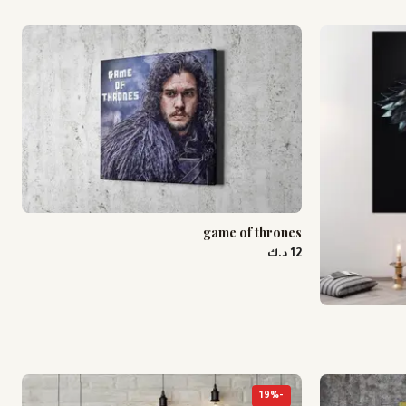
game of thrones
12 د.ك
19
%
-