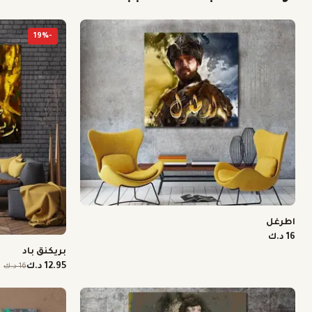
19
%
-
اطرغل
16 د.ك
بريكنق باد
12.95 د.ك
16 د.ك