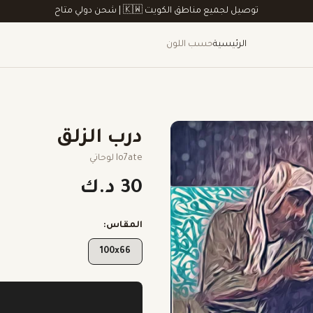
توصيل لجميع مناطق الكويت 🇰🇼 | شحن دولي متاح
الرئيسية
حسب اللون
درب الزلق
lo7ate لوحاتي
30 د.ك
المقاس:
100x66