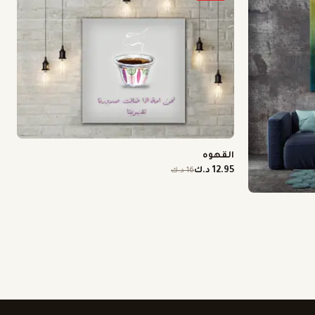
القهوه
12.95 د.ك
16 د.ك