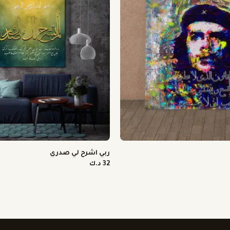
ربي اشرح لي صدري
32 د.ك