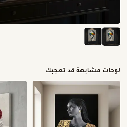
لوحات مشابهة قد تعجبك