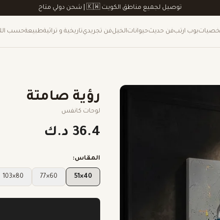
توصيل لجميع مناطق الكويت 🇰🇼 | شحن دولي متاح
صيات
بوب ارتب
فن حديث
حيوانات
الخيل
فن تجريدي
تاريخية و تراثية
طبيعة
حسب الل
رؤية صامتة
لوحات كانفس
36.4 د.ك
المقاس:
80×103
60×77
40×51