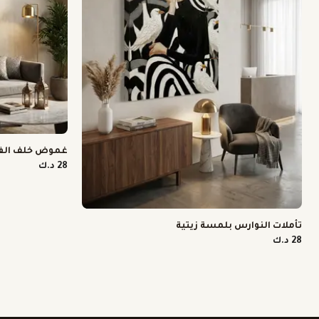
غموض خلف الف
28 د.ك
تأملات النوارس بلمسة زيتية
28 د.ك