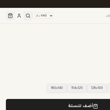
ون
140×180
120×154
100×128
أضف للسلة