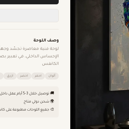
وصف اللوحة
لوحة فنية معاصرة تجسّد وجهاً 
الإحساس الداخلي، في تعبير بصري
الكانفس
ألوان
احمر
اخضر
ازرق
🚚 توصيل خلال 3-5 أيام عمل داخل الكويت
🌍 شحن دولي متاح
🎨 جميع اللوحات مطبوعة على كان