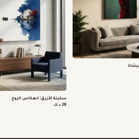
رشاة
سكينة الأزرق: انعكاس الروح
28 د.ك