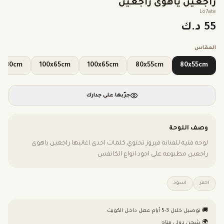
راجعين ياهوى راجعين
Lo7ate
55 د.ك
المقاس
120x80cm
100x65cm
100x65cm
80x55cm
80x55cm
جرّبها على جدارك
وصف اللوحة
لوحه فنيه للفنانه فيروز تحتوي كلمات احدى اغانيها راجعين ياهوى
راجعين مطبوعه على اجود انواع الكانفس
احمر
اسود
🚚 توصيل خلال 3-5 أيام عمل داخل الكويت
🌍 شحن دولي متاح