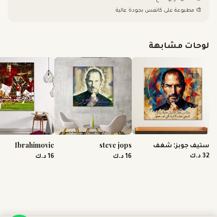
🎨 مطبوعة على كانفس بجودة عالية
لوحات مشابهة
ستيف جوبز: شغف
Ibrahimovic
steve jops
يتخطى المال
32 د.ك
16 د.ك
16 د.ك