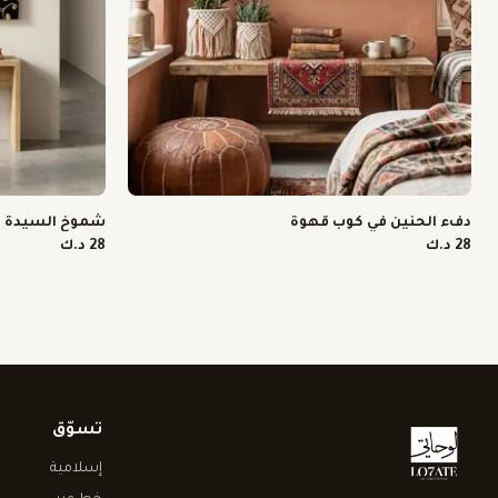
دفء الحنين في كوب قهوة
شموخ السيدة با
28 د.ك
28 د.ك
تسوّق
إسلامية