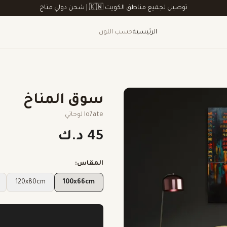
توصيل لجميع مناطق الكويت 🇰🇼 | شحن دولي متاح
الرئيسية
حسب اللون
سوق المناخ
lo7ate لوحاتي
45 د.ك
المقاس:
120x80cm
100x66cm