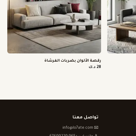
رقصة الألوان بضربات الفرشاة
28 د.ك
تواصل معنا
📧 info@lo7ate.com