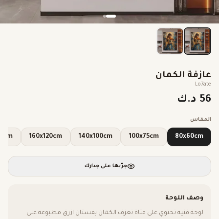
عازفة الكمان
Lo7ate
56 د.ك
المقاس
x150cm
160x120cm
140x100cm
100x75cm
80x60cm
جرّبها على جدارك
وصف اللوحة
لوحة فنيه تحتوي على فتاة تعزف الكمان بفستان ازرق مطبوعه على