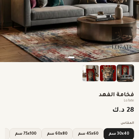
فخامة الفهد
Lo7ate
28 د.ك
المقاس
30x40 سم
45x60 سم
60x80 سم
75x100 سم
0x120