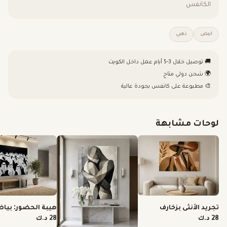
الكانفس
ابيض
ذهبي
🚚 توصيل خلال 3-5 أيام عمل داخل الكويت
🌍 شحن دولي متاح
🎨 مطبوعة على كانفس بجودة عالية
لوحات مشابهة
تجريد الأنثى بزخارف
هيبة الحضور: بيا
خشبية دافئة
الغترة الأصيلة
28 د.ك
28 د.ك