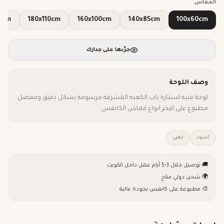
المقاس
125cm
180x110cm
160x100cm
140x85cm
100x60cm
جرّبها على جدارك
وصف اللوحة
لوحة فنيه لستارة باب الكعبه المشرفه مرسومه بشكل دقيق ومفصل
مطبوع على افخر انواع قماش الكانفس
اسود
ذهبي
🚚 توصيل خلال 3-5 أيام عمل داخل الكويت
🌍 شحن دولي متاح
🎨 مطبوعة على كانفس بجودة عالية