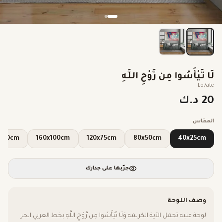
لَا تَيْأَسُوا مِن رَّوْحِ اللَّهِ
Lo7ate
20 د.ك
المقاس
00x120cm
160x100cm
120x75cm
80x50cm
40x25cm
جرّبها على جدارك
وصف اللوحة
لوحة فنيه تحمل الآية الكريمه وَلَا تَيْأَسُوا مِن رَّوْحِ اللَّهِ بخط العربي الحر