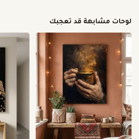
لوحات مشابهة قد تعجبك