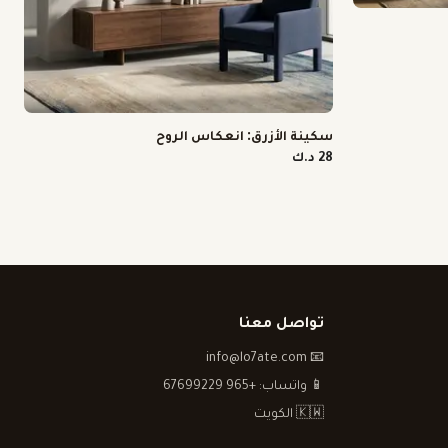
سكينة الأزرق: انعكاس الروح
28 د.ك
تواصل معنا
📧 info@lo7ate.com
📱 واتساب: +965 67699229
🇰🇼 الكويت