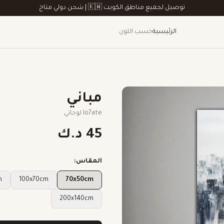
توصيل لجميع مناطق الكويت 🇰🇼 | شحن دولي متاح
الرئيسية
حسب اللون
مباني
lo7ate لوحاتي
45 د.ك
المقاس:
m
100x70cm
70x50cm
200x140cm