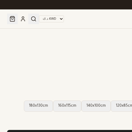
180x130cm
160x115cm
140x100cm
120x85c