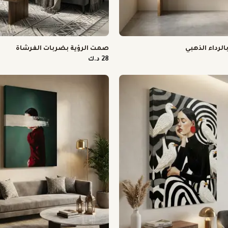
لرداء الذهبي
صمت الرؤية بضربات الفرشاة
28 د.ك