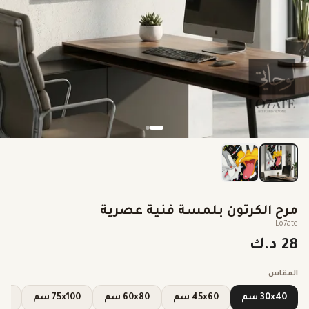
مرح الكرتون بلمسة فنية عصرية
Lo7ate
28 د.ك
المقاس
30x40 سم
45x60 سم
60x80 سم
75x100 سم
0x120