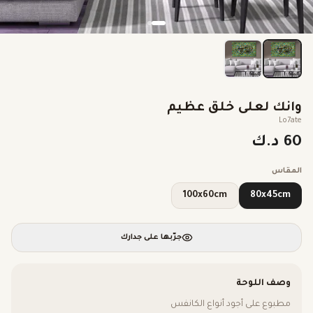
وانك لعلى خلق عظيم
Lo7ate
60 د.ك
المقاس
100x60cm
80x45cm
جرّبها على جدارك
وصف اللوحة
مطبوع على أجود أنواع الكانفس