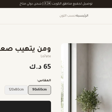
توصيل لجميع مناطق الكويت 🇰🇼 | شحن دولي متاح
الرئيسية
حسب اللون
ومن يتهيب صعود
Lo7ate
65 د.ك
المقاس:
120x80cm
90x60cm