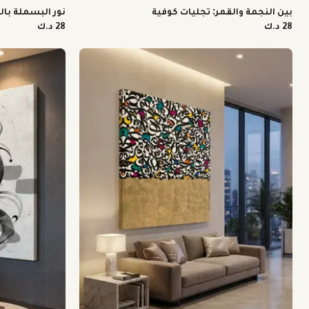
نور البسملة بال
بين النجمة والقمر: تجليات كوفية
28 د.ك
28 د.ك