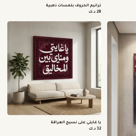
ترانيم الحروف بلمسات ذهبية
28 د.ك
يا غايتي على نسيج العراقة
32 د.ك