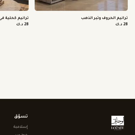
ترانيم الحروف وتبر الذهب
ترانيم كحلية ف
28 د.ك
28 د.ك
تسوّق
إسلامية