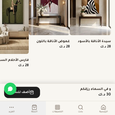
سيدة الأناقة بالأسود
غموض الأناقة باللون
والأبيض
القرمزي
28 د.ك
28 د.ك
فارس الأحلام السر
28 د.ك
و في السماء رزقكم
أضف للسلة
30 د.ك
الرئيسية
بحث
التصنيفات
السلة
المزيد