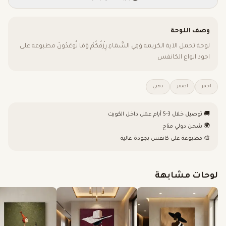
وصف اللوحة
لوحة تحمل الآية الكريمه وَفِي السَّمَاءِ رِزْقُكُمْ وَمَا تُوعَدُونَ مطبوعه على
اجود انواع الكانفس
احمر
اصفر
ذهبي
🚚 توصيل خلال 3-5 أيام عمل داخل الكويت
🌍 شحن دولي متاح
🎨 مطبوعة على كانفس بجودة عالية
لوحات مشابهة