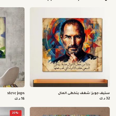
ستيف جوبز: شغف يتخطى المال
steve jops
32 د.ك
16 د.ك
20
%
-