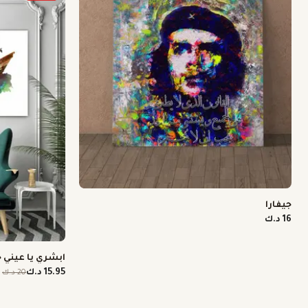
جيفارا
16 د.ك
ابشري يا عيني جا
15.95 د.ك
20 د.ك