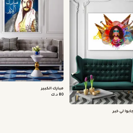
مبارك الكبير
80 د.ك
بوا لي خبر