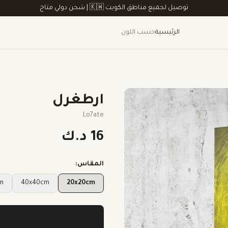
توصيل لجميع مناطق الكويت 🇰🇼 | شحن دولي متاح
الرئيسية
حسب اللون
ارطغرل
Lo7ate
16 د.ك
المقاس:
cm
40x40cm
20x20cm