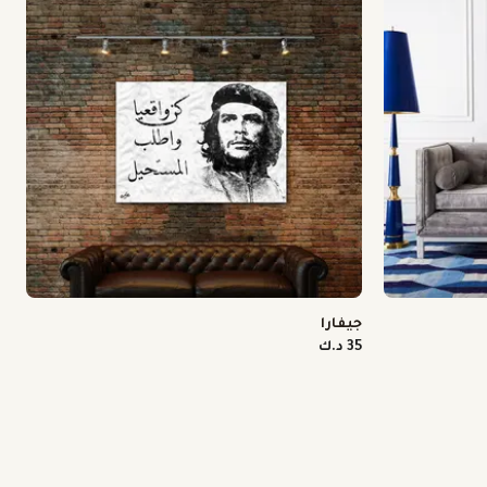
جيفارا
35 د.ك