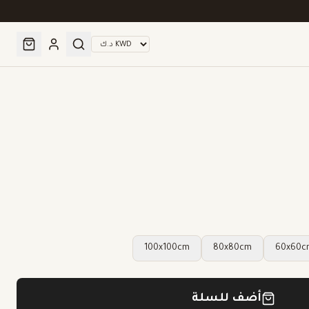
100x100cm
80x80cm
60x60
أضف للسلة