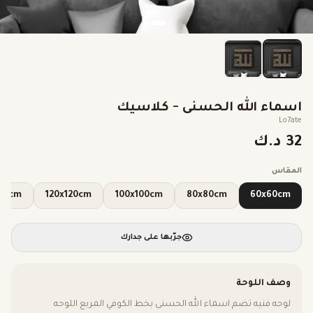
اسماء الله الحسنى - كلاسيك
Lo7ate
32 د.ك
المقاس
x140cm
120x120cm
100x100cm
80x80cm
60x60cm
جرّبها على جدارك
وصف اللوحة
لوحه فنيه تضم اسماء الله الحسنى بخط الكوفي المربع اللوحه