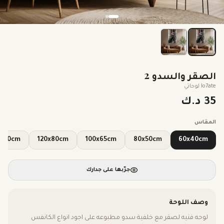
الصقر والسدو 2
lo7ate لوحاتي
35 د.ك
المقاس
140x90cm
120x80cm
100x65cm
80x50cm
60x40cm
جرّبها على جدارك
وصف اللوحة
لوحه فنيه لصقر مع خلفية سدو مطبوعه على اجود انواع الكانفس