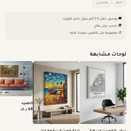
اخضر
بنفسجي
🚚 توصيل خلال 3-5 أيام عمل داخل الكويت
🌍 شحن دولي متاح
🎨 مطبوعة على كانفس بجودة عالية
لوحات مشابهة
الصيد
68 د.ك
نبض الكويت: خريطة
ليلة كويتية بنكهة فان