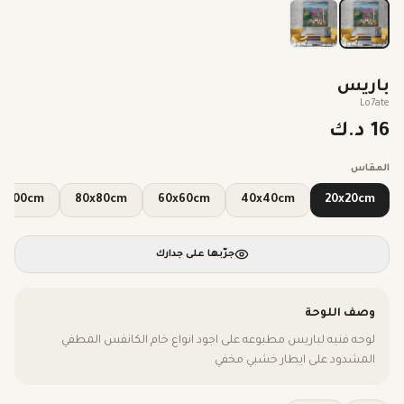
باريس
Lo7ate
16 د.ك
المقاس
100x100cm
80x80cm
60x60cm
40x40cm
20x20cm
جرّبها على جدارك
وصف اللوحة
لوحه فنيه لباريس مطبوعه على اجود انواع خام الكانفس المطفي
المشدود على ايطار خشبي مخفي