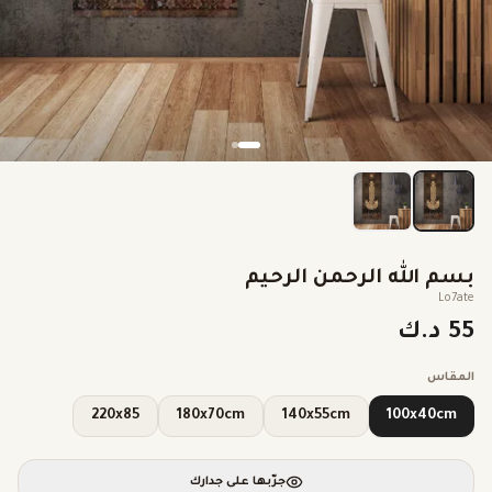
بسم الله الرحمن الرحيم
Lo7ate
55 د.ك
المقاس
220x85
180x70cm
140x55cm
100x40cm
جرّبها على جدارك