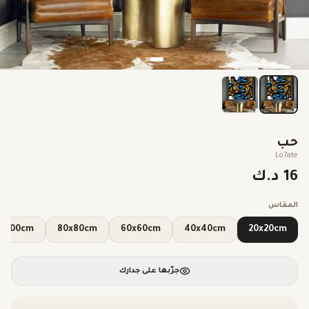
حب
Lo7ate
16 د.ك
المقاس
100x100cm
80x80cm
60x60cm
40x40cm
20x20cm
جرّبها على جدارك