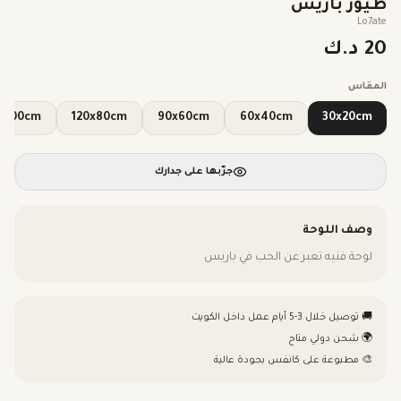
طيور باريس
Lo7ate
20 د.ك
المقاس
150x100cm
120x80cm
90x60cm
60x40cm
30x20cm
جرّبها على جدارك
وصف اللوحة
لوحة فنيه تعبر عن الحب في باريس
🚚 توصيل خلال 3-5 أيام عمل داخل الكويت
🌍 شحن دولي متاح
🎨 مطبوعة على كانفس بجودة عالية