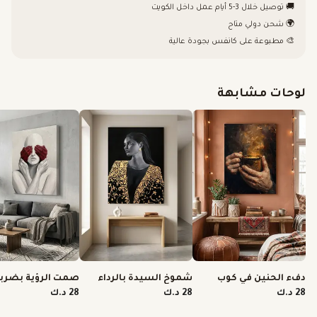
🚚 توصيل خلال 3-5 أيام عمل داخل الكويت
🌍 شحن دولي متاح
🎨 مطبوعة على كانفس بجودة عالية
لوحات مشابهة
دفء الحنين في كوب
شموخ السيدة بالرداء
صمت الرؤية بضرب
قهوة
الذهبي
الفرشاة
28 د.ك
28 د.ك
28 د.ك