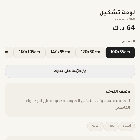
لوحة تشكيل
lo7ate لوحاتي
64 د.ك
المقاس
x120cm
160x105cm
140x95cm
120x80cm
100x65cm
جرّبها على جدارك
وصف اللوحة
لوحة فنيه بها حركات تشكيل الحروف مطبوعه على اجود انواع
الكانفس
اسود
ذهبي
رمادي