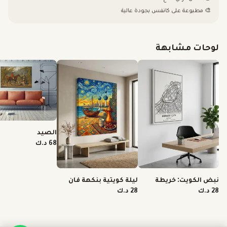
🎨 مطبوعة على كانفس بجودة عالية
لوحات مشابهة
الصيد
68 د.ك
نبض الكويت: خريطة
ليلة كويتية بنكهة فان
الشرايين والتفاصيل
جوخ
28 د.ك
28 د.ك