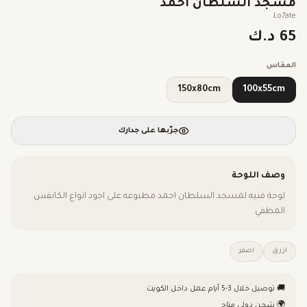
مسجد السلطان احمد
Lo7ate
65 د.ك
المقاس
150x80cm
100x55cm
جرّبها على جدارك
وصف اللوحة
لوحة فنيه لمسجد السلطان احمد مطبوعه على اجود انواع الكانفس
المطفي
ازرق
اصفر
🚚 توصيل خلال 3-5 أيام عمل داخل الكويت
🌍 شحن دولي متاح